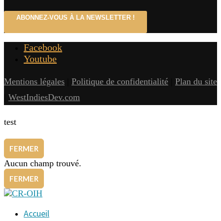
ABONNEZ-VOUS À LA NEWSLETTER !
Facebook
Youtube
Mentions légales
|
Politique de confidentialité
|
Plan du site
|
WestIndiesDev.com
test
FERMER
Aucun champ trouvé.
FERMER
Accueil