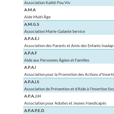
Association Kalité Pou Viv
A.M.A
Aide Multi Âge
A.M.G.S
Association Marie-Galante Service
A.P.A.E.I
Association des Parents et Amis des Enfants Inadap
A.P.A.F
Aide aux Personnes Âgées et Familles
A.P.A.I
Association pour la Promotion des Actions d'Insert
A.P.A.I.S
Association de Prévention et d'Aide à l'Insertion Soc
A.P.A.J.H
Association pour Adultes et Jeunes Handicapés
A.P.A.P.E.D