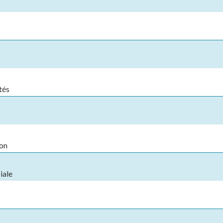
tés
ion
iale