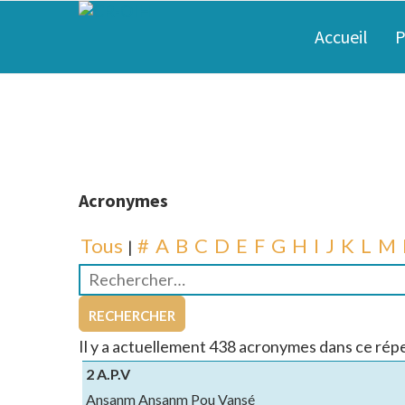
Accueil
P
Acronymes
Tous
#
A
B
C
D
E
F
G
H
I
J
K
L
M
|
Il y a actuellement 438 acronymes dans ce répe
2 A.P.V
Ansanm Ansanm Pou Vansé