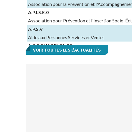
Association pour la Prévention et l'Accompagnement
A.P.I.S.E.G
Association pour Prévention et l'Insertion Socio-É
A.P.S.V
Aide aux Personnes Services et Ventes
A.R.S GUADELOUPE
VOIR TOUTES LES L'ACTUALITÉS
Agence Régionale de Santé de la Guadeloupe
A.R.V.H.G
Association Réseau Ville Hôpital de Guadeloupe-Ce
A.S.F "POINSETTIA"
Association de Services Familiaux "POINSETTIA"
A.S.M.D
Association de Services et de Maintien à Domicile
A.T.I
Association pour le Travail et l'Insertion
ACAJOU ALTERNATIVES