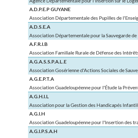
Agence Départementale pour l'Insertion sur le Lo
A.D.P.E.P GUYANE
Association Départementale des Pupilles de l'Ense
A.D.S.E.A
Association Départementale pour la Sauvegarde de l
A.F.R.I.B
Association Familiale Rurale de Défense des Intérêt
A.G.A.S.S.P.A.L.E
Association Gosérienne d'Actions Sociales de Sauve
A.G.E.P.T.A
Association Guadeloupéenne pour l'Étude la Prévent
A.G.H.I.L
Association pour la Gestion des Handicapés Infanti
A.G.I.H
Association Guadeloupéenne pour l'Insertion des tr
A.G.I.P.S.A.H