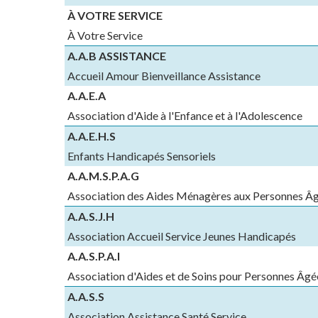
À VOTRE SERVICE
À Votre Service
A.A.B ASSISTANCE
Accueil Amour Bienveillance Assistance
A.A.E.A
Association d'Aide à l'Enfance et à l'Adolescence
A.A.E.H.S
Enfants Handicapés Sensoriels
A.A.M.S.P.A.G
Association des Aides Ménagères aux Personnes Âg
A.A.S.J.H
Association Accueil Service Jeunes Handicapés
A.A.S.P.A.I
Association d'Aides et de Soins pour Personnes Âgé
A.A.S.S
Association Assistance Santé Service