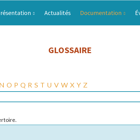
résentation
Actualités
Documentation
É
GLOSSAIRE
N
O
P
Q
R
S
T
U
V
W
X
Y
Z
rtoire.