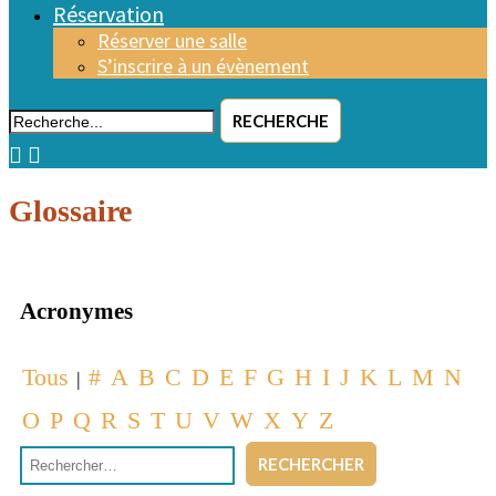
Réservation
Réserver une salle
S’inscrire à un évènement
RECHERCHE
Glossaire
Acronymes
Tous
#
A
B
C
D
E
F
G
H
I
J
K
L
M
N
|
O
P
Q
R
S
T
U
V
W
X
Y
Z