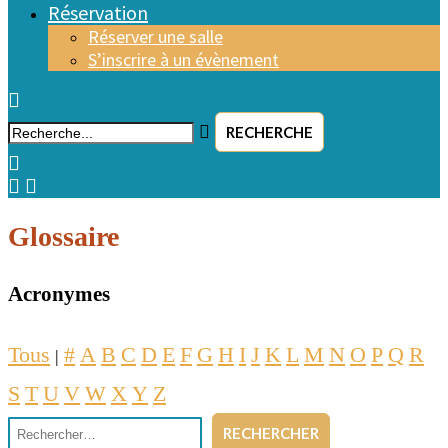
Réservation
Réserver une salle
S’inscrire à un évènement
RECHERCHE
Glossaire
Acronymes
Tous
#
A
B
C
D
E
F
G
H
I
J
K
L
M
N
O
P
Q
R
|
S
T
U
V
W
X
Y
Z