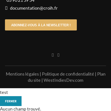
05 90 21 59 54
documentation@croih.fr
ABONNEZ-VOUS À LA NEWSLETTER !
Mentions légales
|
Politique de confidentialité
|
Plan
du site
|
WestIndiesDev.com
test
FERMER
Aucun champ trouvé.