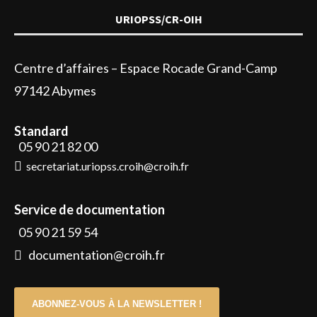
URIOPSS/CR-OIH
Centre d’affaires – Espace Rocade Grand-Camp
97142 Abymes
Standard
05 90 21 82 00
secretariat.uriopss.croih@croih.fr
Service de documentation
05 90 21 59 54
documentation@croih.fr
ABONNEZ-VOUS À LA NEWSLETTER !